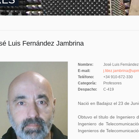
sé Luis Fernández Jambrina
Nombre:
José Luis Fernández
E-mail:
j.fdez.jambrina@upm
Teléfono:
+34 910-672-330
Categoría:
Profesores
Despacho:
C-419
Nació en Badajoz el 23 de Jun
Obtuvo el título de Ingeniero 
Ingeniero de Telecomunicació
Ingenieros de Telecomunicación