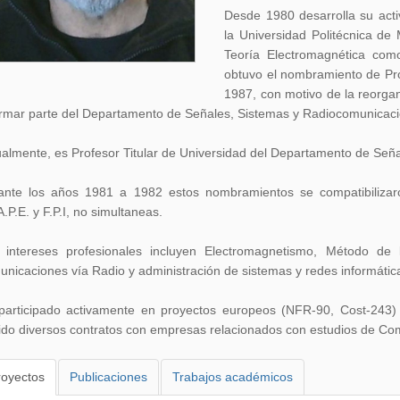
Desde 1980 desarrolla su acti
la Universidad Politécnica de
Teoría Electromagnética com
obtuvo el nombramiento de Prof
1987, con motivo de la reorga
ormar parte del Departamento de Señales, Sistemas y Radiocomunicaci
ualmente, es Profesor Titular de Universidad del Departamento de Señ
ante los años 1981 a 1982 estos nombramientos se compatibilizaro
A.P.E. y F.P.I, no simultaneas.
 intereses profesionales incluyen Electromagnetismo, Método de
nicaciones vía Radio y administración de sistemas y redes informátic
participado activamente en proyectos europeos (NFR-90, Cost-243)
gido diversos contratos con empresas relacionados con estudios de Co
royectos
Publicaciones
Trabajos académicos