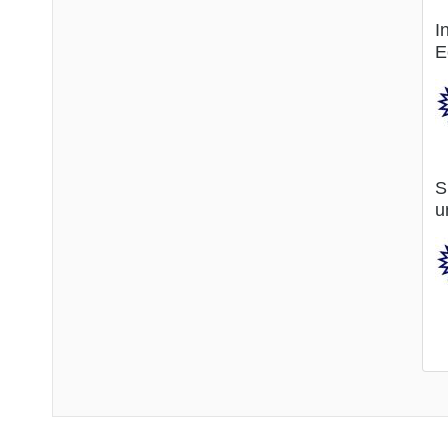
I
E
S
u