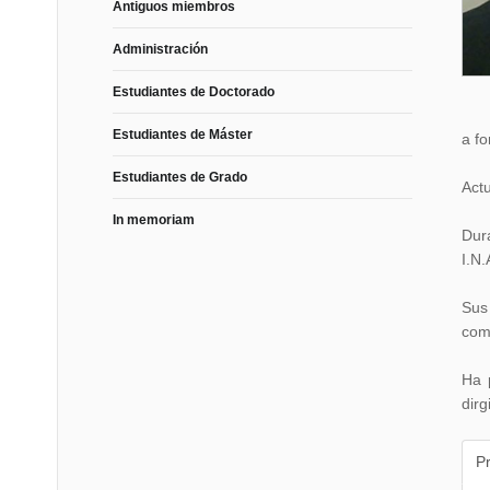
Antiguos miembros
Administración
Estudiantes de Doctorado
Estudiantes de Máster
a f
Estudiantes de Grado
Act
In memoriam
Dur
I.N.
Sus
comu
Ha 
dir
P