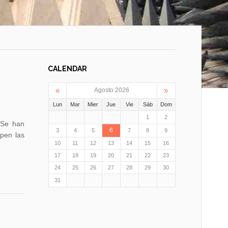
CALENDAR
«
»
Agosto 2026
Lun
Mar
Mier
Jue
Vie
Sáb
Dom
1
2
.Se han
6
3
4
5
7
8
9
lpen las
10
11
12
13
14
15
16
17
18
19
20
21
22
23
24
25
26
27
28
29
30
31