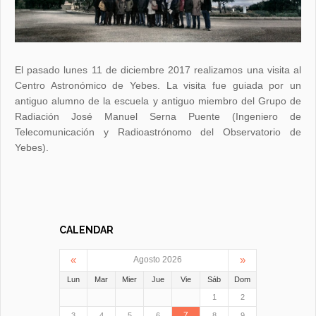
El pasado lunes 11 de diciembre 2017 realizamos una visita al
Centro Astronómico de Yebes. La visita fue guiada por un
antiguo alumno de la escuela y antiguo miembro del Grupo de
Radiación José Manuel Serna Puente (Ingeniero de
Telecomunicación y Radioastrónomo del Observatorio de
Yebes).
CALENDAR
«
»
Agosto 2026
Lun
Mar
Mier
Jue
Vie
Sáb
Dom
1
2
7
3
4
5
6
8
9